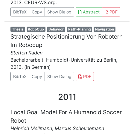
2013. CEUR-WS.org.
BibTeX
Copy
Show Dialog
Abstract
PDF
Thesis
RoboCup
Behavior
Path-Planing
Navigation
Strategische Positionierung Von Robotern
Im Robocup
Steffen Kaden
Bachelorarbeit. Humboldt-Universität zu Berlin,
2013. (in German)
BibTeX
Copy
Show Dialog
PDF
2011
Local Goal Model For A Humanoid Soccer
Robot
Heinrich Mellmann, Marcus Scheunemann