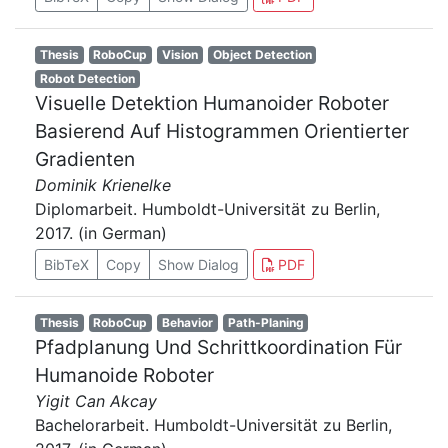
Thesis
RoboCup
Vision
Object Detection
Robot Detection
Visuelle Detektion Humanoider Roboter
Basierend Auf Histogrammen Orientierter
Gradienten
Dominik Krienelke
Diplomarbeit. Humboldt-Universität zu Berlin,
2017. (in German)
BibTeX
Copy
Show Dialog
PDF
Thesis
RoboCup
Behavior
Path-Planing
Pfadplanung Und Schrittkoordination Für
Humanoide Roboter
Yigit Can Akcay
Bachelorarbeit. Humboldt-Universität zu Berlin,