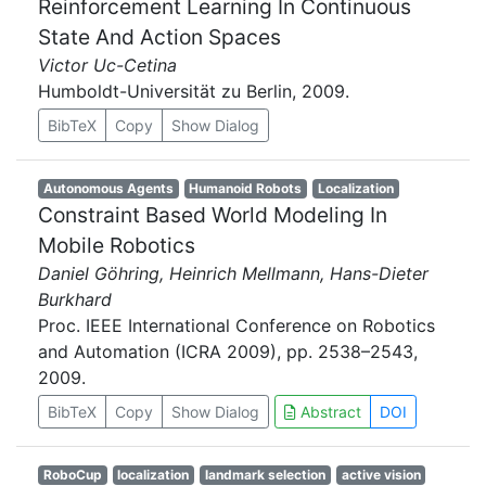
Reinforcement Learning In Continuous
State And Action Spaces
Victor Uc-Cetina
Humboldt-Universität zu Berlin, 2009.
BibTeX
Copy
Show Dialog
Autonomous Agents
Humanoid Robots
Localization
Constraint Based World Modeling In
Mobile Robotics
Daniel Göhring, Heinrich Mellmann, Hans-Dieter
Burkhard
Proc. IEEE International Conference on Robotics
and Automation (ICRA 2009), pp. 2538–2543,
2009.
BibTeX
Copy
Show Dialog
Abstract
DOI
RoboCup
localization
landmark selection
active vision