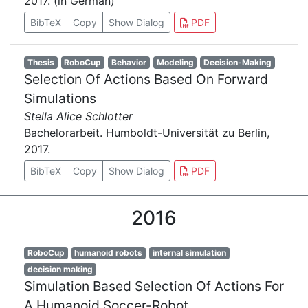
2017. (in German)
BibTeX
Copy
Show Dialog
PDF
Thesis
RoboCup
Behavior
Modeling
Decision-Making
Selection Of Actions Based On Forward
Simulations
Stella Alice Schlotter
Bachelorarbeit. Humboldt-Universität zu Berlin,
2017.
BibTeX
Copy
Show Dialog
PDF
2016
RoboCup
humanoid robots
internal simulation
decision making
Simulation Based Selection Of Actions For
A Humanoid Soccer-Robot