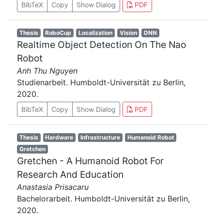
BibTeX
Copy
Show Dialog
PDF
Thesis
RoboCup
Localization
Vision
DNN
Realtime Object Detection On The Nao
Robot
Anh Thu Nguyen
Studienarbeit. Humboldt-Universität zu Berlin,
2020.
BibTeX
Copy
Show Dialog
PDF
Thesis
Hardware
Infrastructure
Humanoid Robot
Gretchen
Gretchen - A Humanoid Robot For
Research And Education
Anastasia Prisacaru
Bachelorarbeit. Humboldt-Universität zu Berlin,
2020.